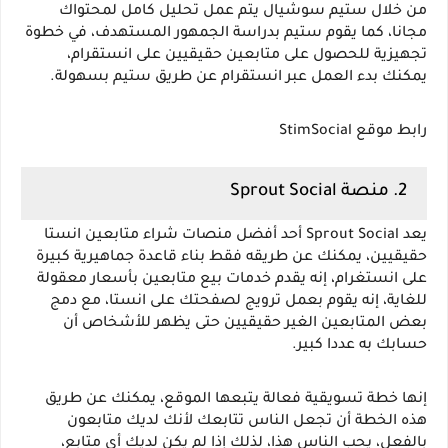
من خلال ستيم سوشيال يتم عمل تحليل كامل لمحتواك 
مجانا، كما يقوم ستيم بدراسة الجمهور المستهدف، في خطوة 
تجهيزية للحصول على متابعين حقيقيين على انستقرام، 
يمكنك بدء العمل عبر انستقرام عن طريق ستيم بسهولة.
رابط موقع StimSocial
2. منصة Sprout Social
يعد Sprout Social أحد أفضل منصات شراء متابعين انستا 
حقيقيين، يمكنك عن طريقه فقط بناء قاعدة جماهيرية كبيرة 
على انستغرام، إنه يقدم خدمات بيع متابعين بأسعار معقولة 
للغاية، إنه يقوم بعمل ترويج لصفحتك على انستا، مع دمج 
بعض المتابعين الغير حقيقيين حتى يظهر للأشخاص أن 
حسابك به عددا كبير.
إنها خطة تسويقية فعالة يتبعها الموقع، يمكنك عن طريق 
هذه الخطة أن تجعل الناس تتابعك لأنك لديك متابعون 
بالفعل، يحب الناس هذا، لذلك إذا لم يكن لديك أي متابع، 