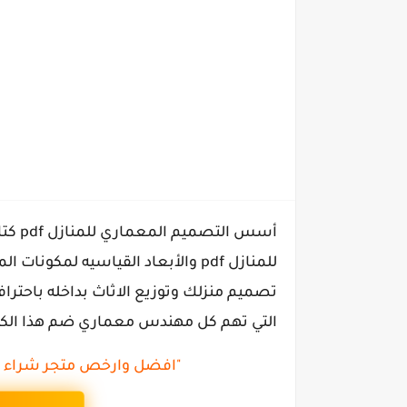
أسس ا
للمنازل pdf والأبعاد القياسيه لم
تصميم منزلك وتوزيع الاثاث بداخله باحترا
التي تهم كل مهندس معماري ضم هذا الكتا
"افضل وارخص متجر شراء م