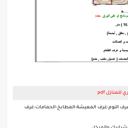
منازل pdf
(غرف النوم-غرف المعيشة-المطابخ-الحمامات-غرف
الشبابيك والمدخل