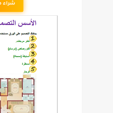
شراء م